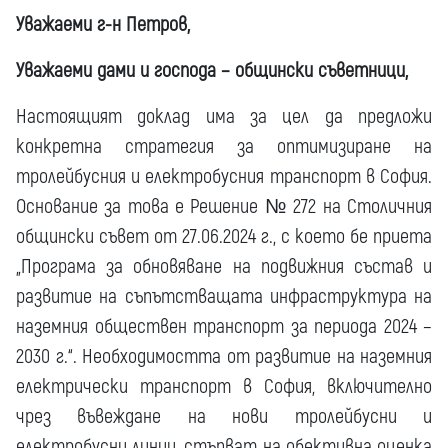
Уважаеми г-н Петров,
Уважаеми дами и господа – общински съветници,
Настоящият доклад има за цел да предложи
конкретна стратегия за оптимизиране на
тролейбусния и електробусния транспорт в София.
Основание за това е Решение № 272 на Столичния
общински съвет от 27.06.2024 г., с което бе приета
„Програма за обновяване на подвижния състав и
развитие на съпътстващата инфраструктура на
наземния обществен транспорт за периода 2024 –
2030 г.“. Необходимостта от развитие на наземния
електрически транспорт в София, включително
чрез въвеждане на нови тролейбусни и
електробусни линии, стъпват на обективна оценка