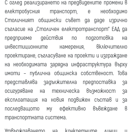
С оглед реализирането на предвидените промени в
електробусния транспорт, е необходимо
Столичният общински съвет да даде изрично
съгласие на „Столичен електротранспорт“ ЕАД да
предприеме действия по подготовка на
инвестиционните намерения, включително
проектиране, съгласуване на проекти и изграждане
на необходимата зарядна инфраструктура върху
имоти – публична общинска собственост. Това
представлява задължителна предпоставка за
осигуряване на техническа възможност за
експлоатация на новия подвижен състав и за
последващото му ефективно въвеждане в
транспортната система.
Утвърждаването на конкретните линии и