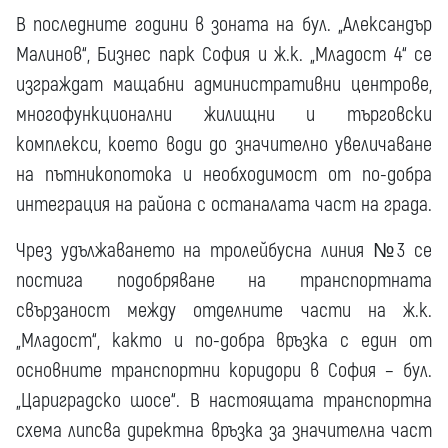
В последните години в зоната на бул. „Александър
Малинов“, Бизнес парк София и ж.к. „Младост 4“ се
изграждат мащабни административни центрове,
многофункционални жилищни и търговски
комплекси, което води до значително увеличаване
на пътникопотока и необходимост от по-добра
интеграция на района с останалата част на града.
Чрез удължаването на тролейбусна линия №3 се
постига подобряване на транспортната
свързаност между отделните части на ж.к.
„Младост“, както и по-добра връзка с един от
основните транспортни коридори в София – бул.
„Цариградско шосе“. В настоящата транспортна
схема липсва директна връзка за значителна част