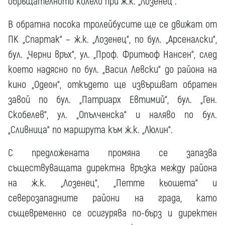
обръщателното колело при ж.к. „Лозенец“.
В обратна посока тролейбусите ще се движат от
ПК „Спартак“ – ж.к. „Лозенец“, по бул. „Арсеналски“,
бул. „Черни връх“, ул. „Проф. Фритьоф Нансен“, след
което надясно по бул. „Васил Левски“ до района на
кино „Одеон“, откъдето ще извършват обратен
завой по бул. „Патриарх Евтимий“, бул. „Ген.
Скобелев“, ул. „Опълченска“ и наляво по бул.
„Сливница“ по маршрута към ж.к. „Люлин“.
С предложената промяна се запазва
съществуващата директна връзка между района
на ж.к. „Лозенец“, „Петте кьошета“ и
северозападните райони на града, като
същевременно се осигурява по-бърз и директен