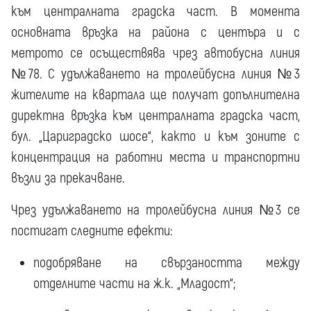
към централната градска част. В момента
основната връзка на района с центъра и с
метрото се осъществява чрез автобусна линия
№78. С удължаването на тролейбусна линия №3
жителите на квартала ще получат допълнителна
директна връзка към централната градска част,
бул. „Цариградско шосе“, както и към зоните с
концентрация на работни места и транспортни
възли за прекачване.
Чрез удължаването на тролейбусна линия №3 се
постигат следните ефекти:
подобряване на свързаността между
отделните части на ж.к. „Младост“;