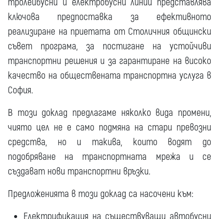
тролейбусни и електробусни линии представлява
ключова предпоставка за ефективното
реализиране на приетата от Столичния общински
съвет програма, за постигане на устойчиви
транспортни решения и за гарантиране на високо
качество на обществената транспортна услуга в
София.
В този доклад предлагаме няколко вида промени,
чиято цел не е само подмяна на стари превозни
средства, но и такива, които водят до
подобряване на транспортната мрежа и се
създават нови транспортни връзки.
Предложенията в този доклад са насочени към:
Електрификация на съществуващи автобусни