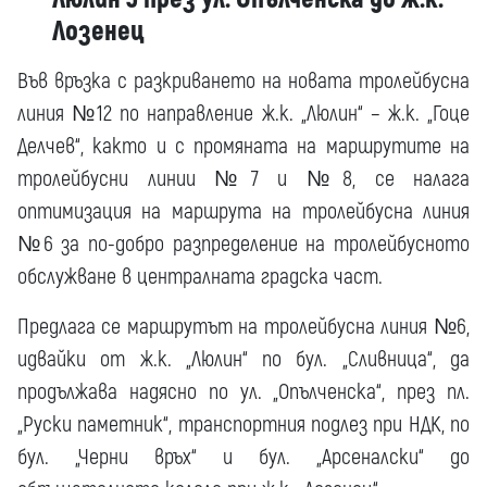
Лозенец
Във връзка с разкриването на новата тролейбусна
линия №12 по направление ж.к. „Люлин“ – ж.к. „Гоце
Делчев“, както и с промяната на маршрутите на
тролейбусни линии №7 и №8, се налага
оптимизация на маршрута на тролейбусна линия
№6 за по-добро разпределение на тролейбусното
обслужване в централната градска част.
Предлага се маршрутът на тролейбусна линия №6,
идвайки от ж.к. „Люлин“ по бул. „Сливница“, да
продължава надясно по ул. „Опълченска“, през пл.
„Руски паметник“, транспортния подлез при НДК, по
бул. „Черни връх“ и бул. „Арсеналски“ до