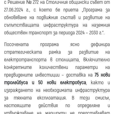
с Решение № 272 на Столичния общински съвет от
27.06.2024 г., с което бе приета „Програма за
обновяване на подвижния състав и развитие на
съпътстващата инфраструктура на наземния
обществен транспорт за периода 2024 – 2030 г.“.
Посочената програма ясно дефинира
стратегическата рамка за развитие на
електротранспорта в столицата, включително
конкретните количествени параметри на
предвидените инвестиции – доставка на
75 нови
тролейбуса и 50 нови електробуса
, както и
изграждането на необходимата инфраструктура
за тяхната експлоатация. В този смисъл,
настоящите действия по определяне и
утвърждаване на маршрути не представляват