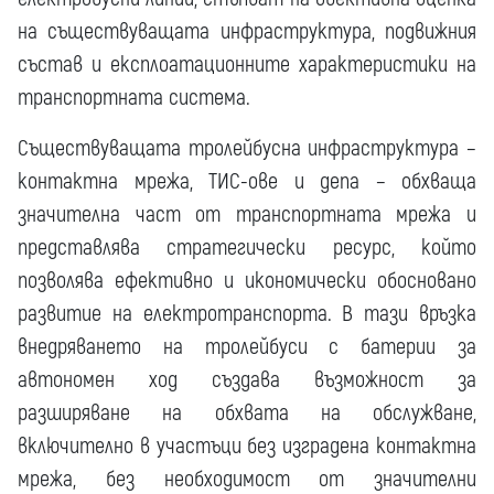
на съществуващата инфраструктура, подвижния
състав и експлоатационните характеристики на
транспортната система.
Съществуващата тролейбусна инфраструктура –
контактна мрежа, ТИС-ове и депа – обхваща
значителна част от транспортната мрежа и
представлява стратегически ресурс, който
позволява ефективно и икономически обосновано
развитие на електротранспорта. В тази връзка
внедряването на тролейбуси с батерии за
автономен ход създава възможност за
разширяване на обхвата на обслужване,
включително в участъци без изградена контактна
мрежа, без необходимост от значителни