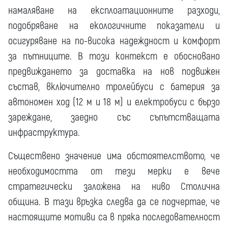
намаляване на експлоатационните разходи,
подобряване на екологичните показатели и
осигуряване на по-висока надеждност и комфорт
за пътниците. В този контекст е обосновано
предвиждането за доставка на нов подвижен
състав, включително тролейбуси с батерия за
автономен ход (12 м и 18 м) и електробуси с бързо
зареждане, заедно със съпътстващата
инфраструктура.
Съществено значение има обстоятелството, че
необходимостта от тези мерки е вече
стратегически заложена на ниво Столична
община. В тази връзка следва да се подчертае, че
настоящите мотиви са в пряка последователност