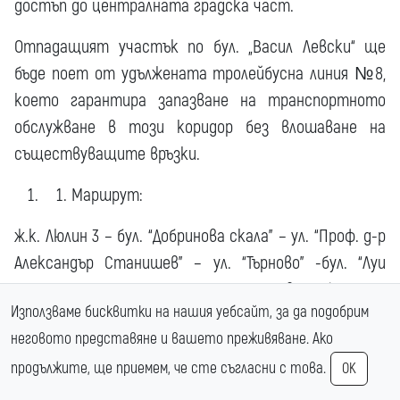
достъп до централната градска част.
Отпадащият участък по бул. „Васил Левски“ ще
бъде поет от удължената тролейбусна линия №8,
което гарантира запазване на транспортното
обслужване в този коридор без влошаване на
съществуващите връзки.
Маршрут:
ж.к. Люлин 3 – бул. “Добринова скала” – ул. “Проф. д-р
Александър Станишев” – ул. “Търново” -бул. “Луи
Пастьор” – ул. “Ген. Владимир Динчев” – бул. “Д-р
Използваме бисквитки на нашия уебсайт, за да подобрим
Петър Дертлиев” – бул. “Сливница” – ул.
неговото представяне и вашето преживяване. Ако
“Опълченска” – бул. “Ген. Скобелев” – Национален
продължите, ще приемем, че сте съгласни с това.
дворец на културата – бул. “Черни връх” – бул.
OK
“Арсеналски” – ж.к. Лозенец