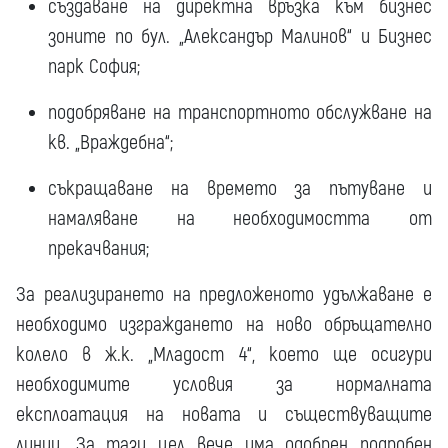
създаване на директна връзка към бизнес
зоните по бул. „Александър Малинов“ и Бизнес
парк София;
подобряване на транспортното обслужване на
кв. „Враждебна“;
съкращаване на времето за пътуване и
намаляване на необходимостта от
прекачвания;
За реализирането на предложеното удължаване е
необходимо изграждането на ново обръщателно
колело в ж.к. „Младост 4“, което ще осигури
необходимите условия за нормалната
експлоатация на новата и съществуващите
линии. За тази цел вече има одобрен подробен