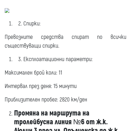
Спирки:
Превозните средства спират по всички
съществуващи спирки.
Експлоатационни параметри:
Максимален брой коли: 11
Интервал през деня: 15 минути
Приблизителен пробег: 2820 км/ден
Промяна на маршрута на
тролейбусна линия №6 от ж.к.
Люлин 3 през ул. Опълченска до ж.к.