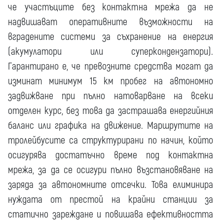
че участъците без контактна мрежа да не
надвишават оперативните възможности на
вградените системи за съхранение на енергия
(акумулатори или суперкондензатори).
Гарантирано е, че превозните средства могат да
изминат минимум 15 км пробег на автономно
задвижване при пълно натоварване на всеки
отделен курс, без това да застрашава енергийния
баланс или графика на движение. Маршрутите на
тролейбусите са структурирани по начин, който
осигурява достатъчно време под контактна
мрежа, за да се осигури пълно възстановяване на
заряда за автономните отсечки. Това елиминира
нуждата от престой на крайни станции за
статично зареждане и повишава ефективността