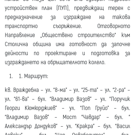
устройствен план (ПУП), предвиждащ терен с
предназначение за изграждане на такова
транспортно съоръжение. Отговорното
Направление „Обществено строителство“ към
Столична община има готовност да започне
дейности по проектиране и подготовка за
изграждането на обръщателното колело.
Маршрут:
кв. Враждебна – ул. “8-ма” – ул. “25-та” – ул. “2-ра” –
ул. “61-ва” – бул. “Владимир Вазов” – ул. “Поручик
Георги Кюмюрджиев” – ул. “Поп Груйо” – бул.
“Владимир Вазов” – Мост “Чавдар” – бул. “
Александър Дондуков” – ул. “Кракра” – бул. “Васил