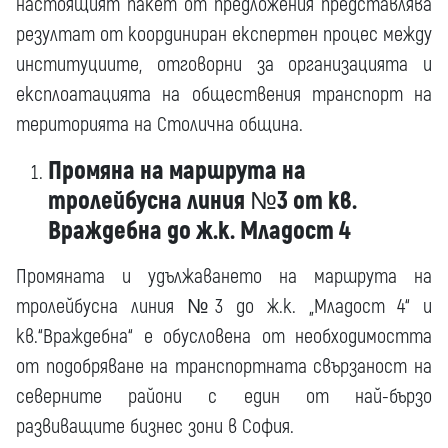
настоящият пакет от предложения представлява
резултат от координиран експертен процес между
институциите, отговорни за организацията и
експлоатацията на обществения транспорт на
територията на Столична община.
Промяна на маршрута на
тролейбусна линия №3 от кв.
Враждебна до ж.к. Младост 4
Промяната и удължаването на маршрута на
тролейбусна линия №3 до ж.к. „Младост 4“ и
кв.“Враждебна“ е обусловена от необходимостта
от подобряване на транспортната свързаност на
северните райони с един от най-бързо
развиващите бизнес зони в София.