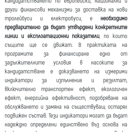
кандидатстването по европейски, национални и
други финансови механизми за доставка на нови
тролейбуси и електробуси, е
необходимо
предварително да бъдат утвърдени конкретните
линии и експлоатационни показатели
, по които
същите ще се движат. В практиката на
програмите за финансиране едно от
задължителните условия в насоките за
кандидатстване е доказването на измерими
индикатори за изпълнение и резултат,
включително транспортен ефект, екологичен
ефект, енергийна ефективност, подобряване на
обслужването и замяна на съществуващ остарял
подвижен състав. Тези индикатори могат да бъдат
надеждно определени единствено въз основа на