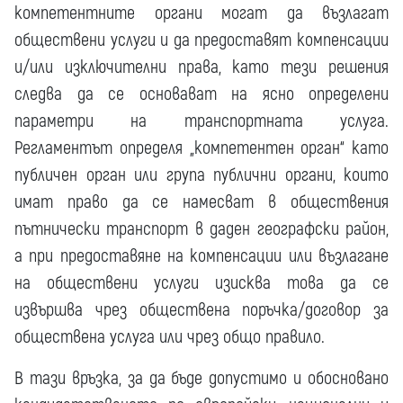
компетентните органи могат да възлагат
обществени услуги и да предоставят компенсации
и/или изключителни права, като тези решения
следва да се основават на ясно определени
параметри на транспортната услуга.
Регламентът определя „компетентен орган“ като
публичен орган или група публични органи, които
имат право да се намесват в обществения
пътнически транспорт в даден географски район,
а при предоставяне на компенсации или възлагане
на обществени услуги изисква това да се
извършва чрез обществена поръчка/договор за
обществена услуга или чрез общо правило.
В тази връзка, за да бъде допустимо и обосновано