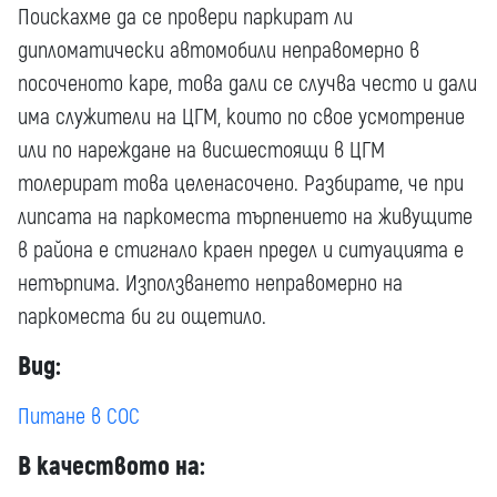
Поискахме да се провери паркират ли
дипломатически автомобили неправомерно в
посоченото каре, това дали се случва често и дали
има служители на ЦГМ, които по свое усмотрение
или по нареждане на висшестоящи в ЦГМ
толерират това целенасочено. Разбирате, че при
липсата на паркоместа търпението на живущите
в района е стигнало краен предел и ситуацията е
нетърпима. Използването неправомерно на
паркоместа би ги ощетило.
Вид:
Питане в СОС
В качеството на: