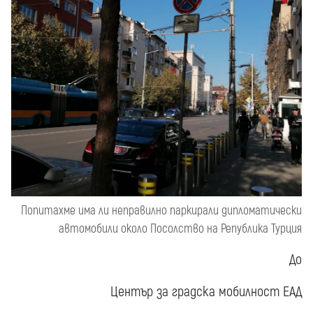
Попитахме има ли неправилно паркирали дипломатически
автомобили около Посолство на Република Турция
До
Център за градска мобилност ЕАД