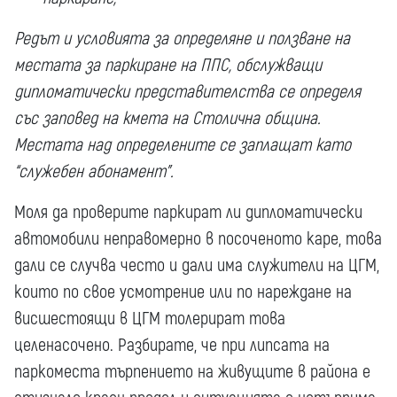
Редът и условията за определяне и ползване на
местата за паркиране на ППС, обслужващи
дипломатически представителства се определя
със заповед на кмета на Столична община.
Местата над определените се заплащат като
“служебен абонамент”.
Моля да проверите паркират ли дипломатически
автомобили неправомерно в посоченото каре, това
дали се случва често и дали има служители на ЦГМ,
които по свое усмотрение или по нареждане на
висшестоящи в ЦГМ толерират това
целенасочено. Разбирате, че при липсата на
паркоместа търпението на живущите в района е