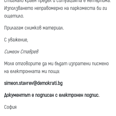
стигнало краен предел и ситуацията е нетърпима.
Използването неправомерно на паркоместа би ги
ощетило.
Прилагам снимков материал.
С уважение,
Симеон Ставрев
Моля отговорите да ми бъдат изпратени писмено
на електронната ми поща:
simeon.stavrev@demokrati.bg
Документът е подписан с електронен подпис.
Соф